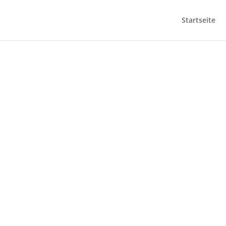
Startseite
„Das Geheimnis 
als die Anderen.