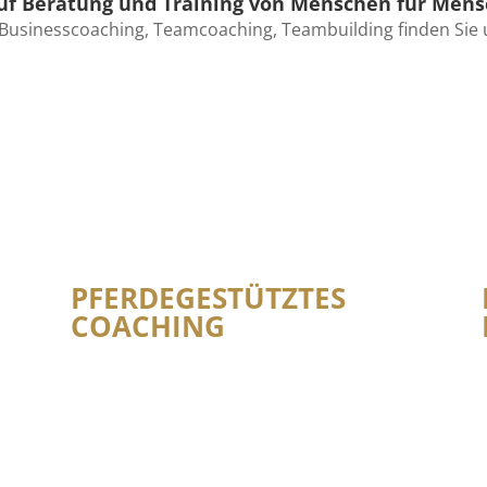
 auf Beratung und Training von Menschen für Men
Businesscoaching, Teamcoaching, Teambuilding finden Sie 
PFERDEGESTÜTZT
ES
COACHING
„Management ist ein Handwerk und lernbar;
Führung ist eine Haltung und bedingt lernbar!“
Autor unbekannt