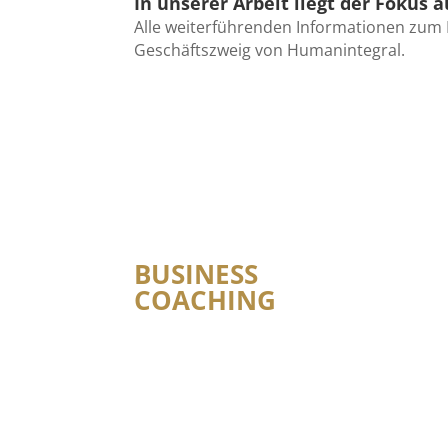
In unserer Arbeit liegt der Fokus
Alle weiterführenden Informationen zum 
Geschäftszweig von Humanintegral.
BUSINESS
COACHING
Sie möchten Ihre persönlichen Ziele oder Ihre
Karriereziele erreichen? Sie haben eine große
Herausforderung zu meistern? Was auch