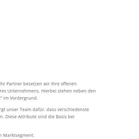
WOODY ALLEN
 Ihr Partner besetzen wir Ihre offenen
 Ihres Unternehmens. Hierbei stehen neben den
t“ im Vordergrund.
rgt unser Team dafür, dass verschiedenste
Diese Attribute sind die Basis bei
.
en Marktsegment.