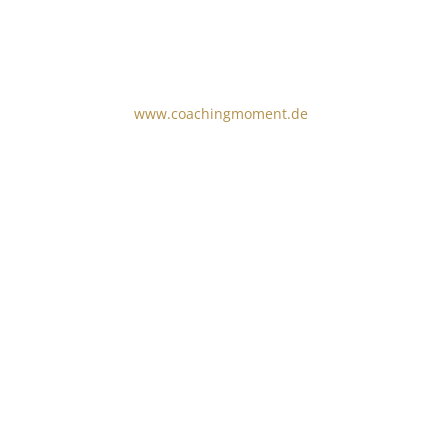
immer Sie verändern oder erreichen möchten
– mit einem erfahrenen Coach an Ihrer Seite
wird es Ihnen leichter gelingen.
Erfahren Sie mehr unter:
www.coachingmoment.de