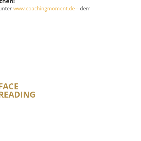
schen!
unter
www.coachingmoment.de
– dem
FACE
READING
Sie wollen die zwischen-menschliche
Kommunikation zu Mitarbeitern, Kollegen und
Kunden optimieren?